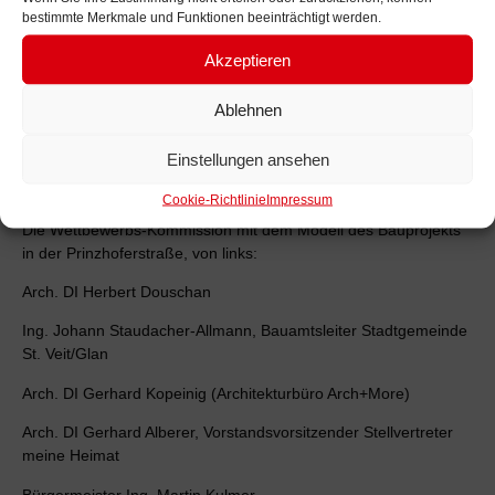
bestimmte Merkmale und Funktionen beeinträchtigt werden.
Akzeptieren
Ablehnen
Einstellungen ansehen
Foto © Stadt St. Veit
Cookie-Richtlinie
Impressum
Die Wettbewerbs-Kommission mit dem Modell des Bauprojekts
in der Prinzhoferstraße, von links:
Arch. DI Herbert Douschan
Ing. Johann Staudacher-Allmann, Bauamtsleiter Stadtgemeinde
St. Veit/Glan
Arch. DI Gerhard Kopeinig (Architekturbüro Arch+More)
Arch. DI Gerhard Alberer, Vorstandsvorsitzender Stellvertreter
meine Heimat
Bürgermeister Ing. Martin Kulmer