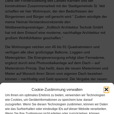
Dank der Förderzuteilung des Landes Kärnten und der
konstruktiven Zusammenarbeit mit der Stadtgemeinde St. Veit
schaffen wir hier Wohnraum, der den Bedürfnissen der
Bürgerinnen und Bürger voll gerecht wird.“ Zudem würdigte der
meine Heimat-Vorstandsvorsitzende den
Wettbewerbspreisträger: „Kollitsch Architektur Technik GmbH
hat mit dem Entwurf eine moderne, nachhaltige Architektur mit
großem Wohlfühlfaktor geschaffen.“
Die Wohnungen reichen von 45 bis 91 Quadratmetern und
verfügen alle über großzügige Balkone, Loggien und
Mietergärten. Die Energieversorgung erfolgt über Fernwärme,
ergänzt durch eine Photovoltaikanlage auf dem Dach – auf
Mieterstrom-Prinzip. Das heißt, dass die neuen Mieterinnen und
Mieter auf Wunsch ihren Strom vom eigenen Dach beziehen
können – nachhaltig und Geld sparend. Die Vergabe der neuen
Wohnungen erfolgt durch die Stadtgemeinde St. Veit. Die
Cookie-Zustimmung verwalten
Gesamtbaukosten betragen rund 5,3 Millionen Euro.
Um Ihnen ein optimales Erlebnis zu bieten, verwenden wir Technologien
wie Cookies, um Geräteinformationen zu speichern bzw. darauf
zuzugreifen. Wenn Sie diesen Technologien zustimmen, können wir Daten
wie das Surfverhalten oder eindeutige IDs auf dieser Website verarbeiten.
Wenn Sie Ihre Zustimmung nicht erteilen oder zurückziehen, können