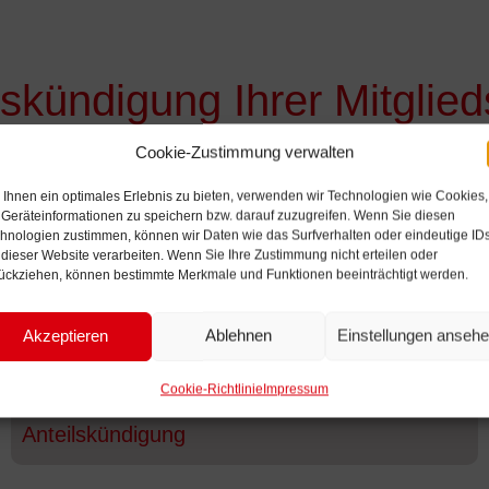
lskündigung Ihrer Mitglied
Cookie-Zustimmung verwalten
bei meine Heimat kündigen möchten, füllen Sie bitte da
 uns. Ihr Geschäftsanteil wird Ihnen ein Jahr nach Abla
Ihnen ein optimales Erlebnis zu bieten, verwenden wir Technologien wie Cookies,
küberwiesen.
Geräteinformationen zu speichern bzw. darauf zuzugreifen. Wenn Sie diesen
hnologien zustimmen, können wir Daten wie das Surfverhalten oder eindeutige ID
 dieser Website verarbeiten. Wenn Sie Ihre Zustimmung nicht erteilen oder
ückziehen, können bestimmte Merkmale und Funktionen beeinträchtigt werden.
Akzeptieren
Ablehnen
Einstellungen anseh
Cookie-Richtlinie
Impressum
Anteilskündigung