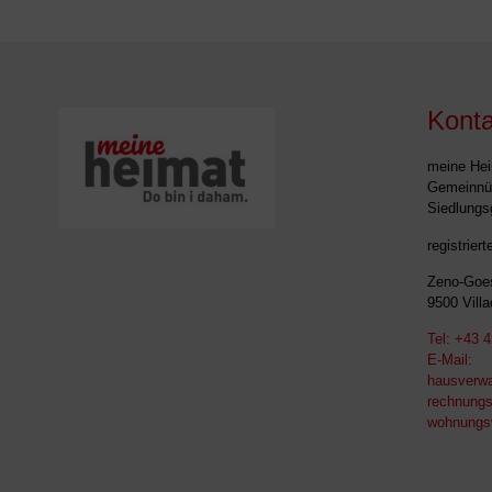
Konta
meine He
Gemeinnüt
Siedlungs
registrie
Zeno-Goes
9500 Vill
Tel:
+43 4
E-Mail:
hausverwa
rechnung
wohnungsv