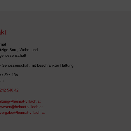
kt
imat
zige Bau-, Wohn- und
genossenschaft
rte Genossenschaft mit beschränkter Haftung
s-Str. 13a
ach
242 540 42
ltung@heimat-villach.at
swesen@heimat-villach.at
ergabe@heimat-villach.at