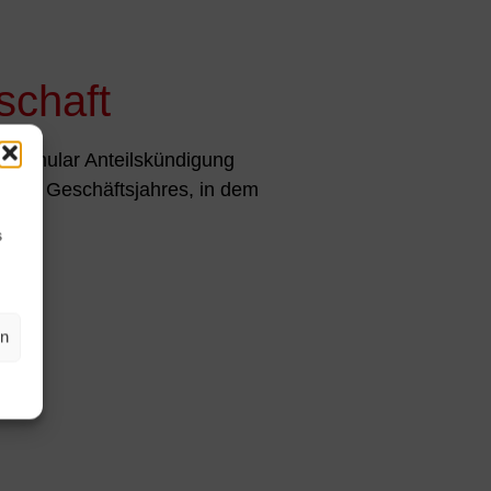
schaft
s Formular Anteilskündigung
uf des Geschäftsjahres, in dem
s
en