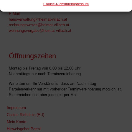
Cookie-Richtlinie
Impressum
Tel:
+43 4242 540 42
E-Mail:
hausverwaltung@heimat-villach.at
rechnungswesen@heimat-villach.at
wohnungsvergabe@heimat-villach.at
Öffnungszeiten
Montag bis Freitag von 8.00 bis 12.00 Uhr
Nachmittags nur nach Terminvereinbarung
Wir bitten um Ihr Verständnis, dass am Nachmittag
Parteienverkehr nur mit vorheriger Terminvereinbarung möglich ist.
Sie erreichen uns aber jederzeit per Mail.
Impressum
Cookie-Richtlinie (EU)
Mein Konto
Hinweisgeber-Portal