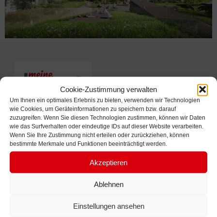
Cookie-Zustimmung verwalten
Um Ihnen ein optimales Erlebnis zu bieten, verwenden wir Technologien
wie Cookies, um Geräteinformationen zu speichern bzw. darauf
zuzugreifen. Wenn Sie diesen Technologien zustimmen, können wir Daten
wie das Surfverhalten oder eindeutige IDs auf dieser Website verarbeiten.
Kontakt
Wenn Sie Ihre Zustimmung nicht erteilen oder zurückziehen, können
bestimmte Merkmale und Funktionen beeinträchtigt werden.
meine Heimat
Akzeptieren
Gemeinnützige Bau-, Wohn- und
Siedlungsgenossenschaft
Ablehnen
registrierte Genossenschaft mit beschränkter Haftung
Einstellungen ansehen
Zeno-Goess-Str. 13a
9500 Villach