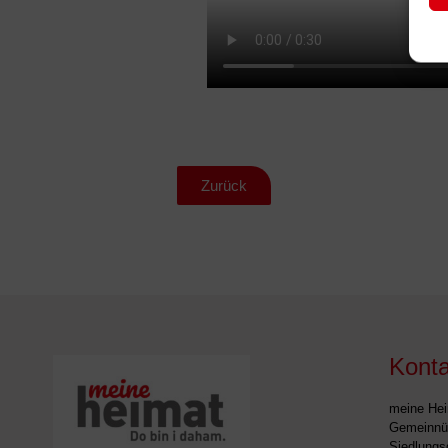
Zurück
Konta
meine He
Gemeinnüt
Siedlungs