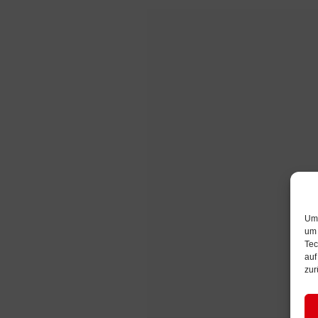
Um 
um 
Tec
auf
zur